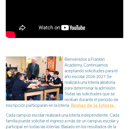
Bienvenidos a Franklin
Academy. Continuamos
aceptando solicitudes para el
año escolar 2026-2027. Se
realizará una lotería aleatoria
para determinar la admisión.
Todas las solicitudes que se
reciban durante el periodo de
Reglas de la lotería.
inscripción participarán en la lotería.
Cada campus escolar realizará una lotería independiente. Cada
familia puede solicitar el ingreso a más de un campus escolar y
participar en todas las loterías. Basado en los resultados de la