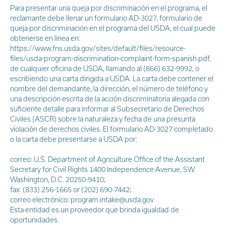
Para presentar una queja por discriminación en el programa, el
reclamante debe llenar un formulario AD-3027, formulario de
queja por discriminación en el programa del USDA, el cual puede
obtenerse en línea en:
https://www.fns.usda.gov/sites/default/files/resource-
files/usda-program-discrimination-complaint-form-spanish.pdf,
de cualquier oficina de USDA, llamando al (866) 632-9992, o
escribiendo una carta dirigida a USDA. La carta debe contener el
nombre del demandante, la dirección, el número de teléfono y
una descripción escrita de la acción discriminatoria alegada con
suficiente detalle para informar al Subsecretario de Derechos
Civiles (ASCR) sobre la naturaleza y fecha de una presunta
violación de derechos civiles. El formulario AD-3027 completado
o la carta debe presentarse a USDA por:
correo: U.S. Department of Agriculture Office of the Assistant
Secretary for Civil Rights 1400 Independence Avenue, SW
Washington, D.C. 20250-9410;
fax: (833) 256-1665 or (202) 690-7442;
correo electrónico: program.intake@usda.gov
Esta entidad es un proveedor que brinda igualdad de
oportunidades.