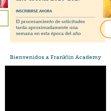
INSCRIBIRSE AHORA
El procesamiento de solicitudes
tarda aproximadamente una
semana en esta época del año
Bienvenidos a Franklin Academy