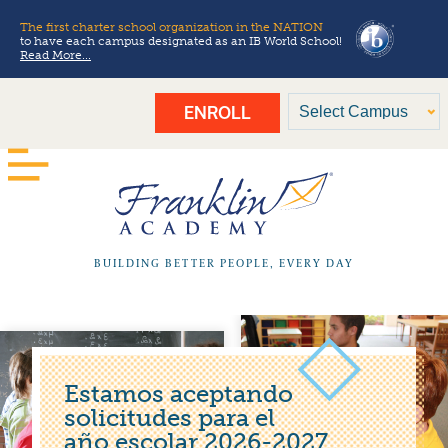
The first charter school organization in the NATION
to have each campus designated as an IB World School!
Read More...
ENROLL
BUILDING BETTER PEOPLE, EVERY DAY
Estamos aceptando
solicitudes para el
año escolar 2026-2027